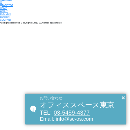
即
PAGE TOP
HOME
ABOUT
CONTACT
SEARCH
COMPANY
All Rights Reserved. Copyright © 2019-2026 office space tokyo
×
お問い合わせ
オフィススペース東京
TEL:
03-5459-4377
Email:
info@sc-os.com