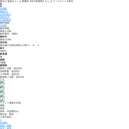
東京の 賃貸オフィス 事務所【仲介料無料】なら オフィススペース東京:
info@sc-os.com
HOME
ABOUT
CONTACT
SEARCH
COMPANY
物件検索
HOME
物件検索
東英小川町
物件番号：18654
物件名
東英小川町
所在地
東京都千代田区神田小川町２－６－３
竣工
1987/4
駐車場
無
規模
7階建
最寄駅
御茶ノ水駅 徒歩5分
淡路町駅 徒歩2分
小川町駅 徒歩2分
新御茶ノ水駅 徒歩2分
テナント募集中区画
階数
面積
賃料・共益費込み
保証金・敷金
入居可能日
1
43.39
坪
未定・相談
未定・相談